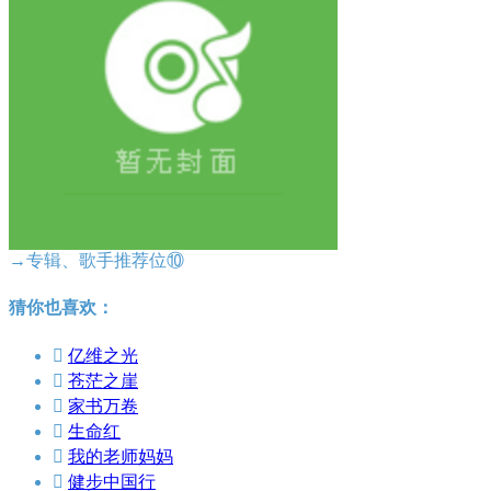
→专辑、歌手推荐位⑩
猜你也喜欢：

亿维之光

苍茫之崖

家书万卷

生命红

我的老师妈妈

健步中国行