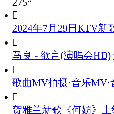
275°

2024年7月29日KTV

马良 - 欲言(演唱会HD

歌曲MV拍摄·音乐MV

贺雅兰新歌《何妨》上