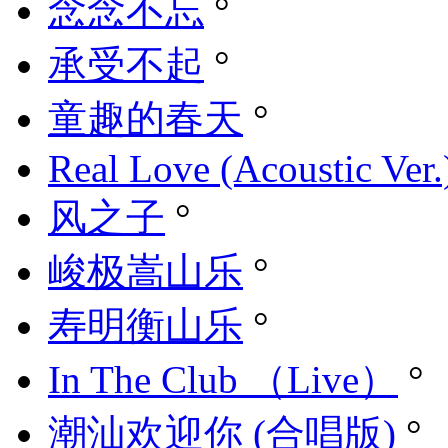
念念不忘
°
承受不起
°
童趣的春天
°
Real Love (Acoustic Ver.
风之子
°
峻极嵩山乐
°
寿明衡山乐
°
In The Club （Live）
°
潮汕欢迎你 (合唱版)
°