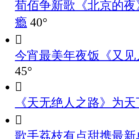
荀佰争新歌《北京的夜
瘾
40°

今宵最美年夜饭《又见
45°

《天无绝人之路》为天

歌手荔枝有点甜携最新