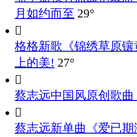
月如约而至
29°

格格新歌《锦绣草原镶
上的美!
27°

蔡志远中国风原创歌曲

蔡志远新单曲《爱已期