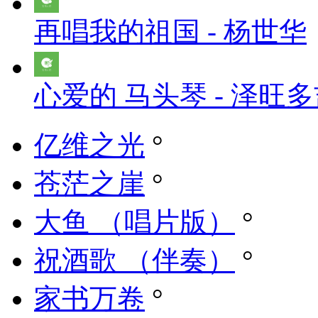
再唱我的祖国 - 杨世华
心爱的 马头琴 - 泽旺
亿维之光
°
苍茫之崖
°
大鱼 （唱片版）
°
祝酒歌 （伴奏）
°
家书万卷
°