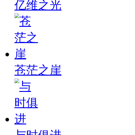
亿维之光
苍茫之崖