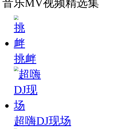
音乐MV视频精选集
挑衅
超嗨DJ现场