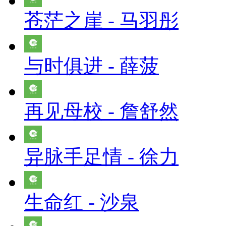
苍茫之崖 - 马羽彤
与时俱进 - 薛菠
再见母校 - 詹舒然
异脉手足情 - 徐力
生命红 - 沙泉