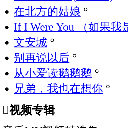
在北方的姑娘
°
If I Were You （如果
文安城
°
别再说以后
°
从小爱读鹅鹅鹅
°
兄弟，我也在想你
°

视频专辑