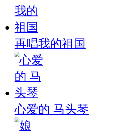
再唱我的祖国
心爱的 马头琴