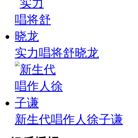
实力唱将舒晓龙
新生代唱作人徐子谦