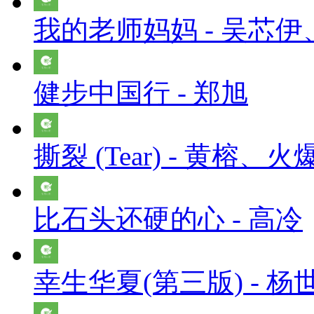
我的老师妈妈 - 吴芯
健步中国行 - 郑旭
撕裂 (Tear) - 黄榕、火爆
比石头还硬的心 - 高冷
幸生华夏(第三版) - 杨