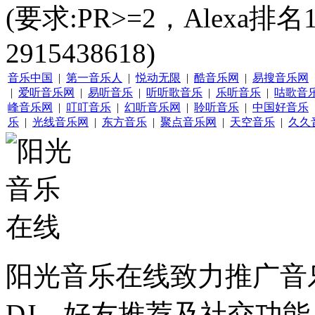
(要求:PR>=2，Alexa
2915438618)
音乐中国
|
第一音乐人
|
悦动无限
|
酷音乐网
|
易搜音乐网
|
爱听音乐网
|
易听音乐
|
听听歌音乐
|
乐听音乐
|
咕歌音
峰音乐网
|
叮叮音乐
|
幻听音乐网
|
聆听音乐
|
中国好音乐
乐
|
光线音乐网
|
东方音乐
|
聚点音乐网
|
天空音乐
|
久久
阳光音乐在线致力推广音
DJ、好友推荐及社交功能