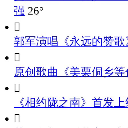
强
26°

郭军演唱《永远的赞歌

原创歌曲《美栗侗乡等

《相约陇之南》首发上
