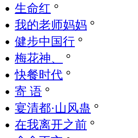
生命红
°
我的老师妈妈
°
健步中国行
°
梅花神、
°
快餐时代
°
寄 语
°
宴清都·山风蛊
°
在我离开之前
°