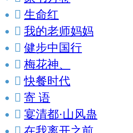

生命红

我的老师妈妈

健步中国行

梅花神、

快餐时代

寄 语

宴清都·山风蛊

在我离开之前