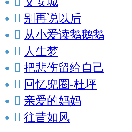

文安城

别再说以后

从小爱读鹅鹅鹅

人生梦

把悲伤留给自己

回忆兜圈-杜坪

亲爱的妈妈

往昔如风