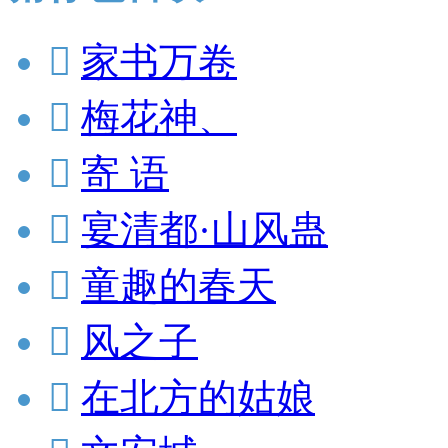

家书万卷

梅花神、

寄 语

宴清都·山风蛊

童趣的春天

风之子

在北方的姑娘