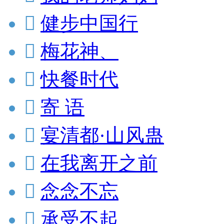

健步中国行

梅花神、

快餐时代

寄 语

宴清都·山风蛊

在我离开之前

念念不忘

承受不起