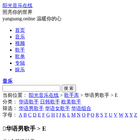
阳光音乐在线
照亮你的世界
yanguang.online 温暖你的心
首页
音乐
视频
歌手
歌单
专辑
娱乐
音乐
搜 索
当前位置：
阳光音乐在线
>
歌手库
> 华语男歌手 > E
分类：
华语歌手
日韩歌手
欧美歌手
筛选：
华语男歌手
华语女歌手
华语组合
字母：
A
B
C
D
E
F
G
H
I
J
K
L
M
N
O
P
Q
R
S
T
U
V
W
X
Y
Z

华语男歌手 > E