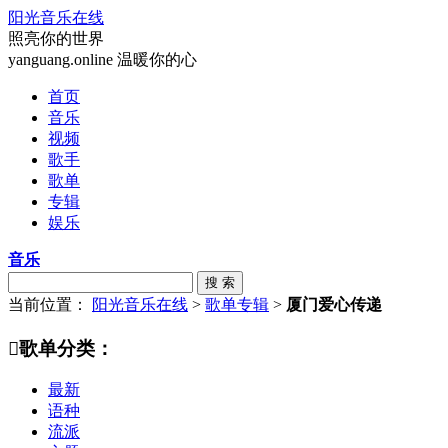
阳光音乐在线
照亮你的世界
yanguang.online 温暖你的心
首页
音乐
视频
歌手
歌单
专辑
娱乐
音乐
搜 索
当前位置：
阳光音乐在线
>
歌单专辑
>
厦门爱心传递

歌单分类：
最新
语种
流派