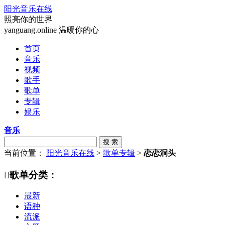
阳光音乐在线
照亮你的世界
yanguang.online 温暖你的心
首页
音乐
视频
歌手
歌单
专辑
娱乐
音乐
搜 索
当前位置：
阳光音乐在线
>
歌单专辑
>
恋恋洞头

歌单分类：
最新
语种
流派