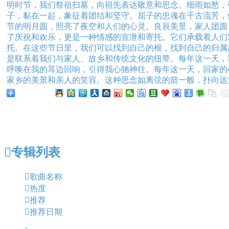
明时节，我们祭祖扫墓，向祖先表达敬意和思念。细雨如愁，
子，黏在一起，象征着团结和坚守。屈子的忠魂在千古流芳，
节的明月圆，照亮了夜空和人们的心灵。良辰美景，家人团圆
了庆祝和欢乐，更是一种情感的宣泄和寄托。它们承载着人们
托。在这些节日里，我们可以找到自己的根，找到自己的归属
是联系着我们与家人、故乡和传统文化的纽带。每年这一天，
呼唤在我的耳边回响，引得我心驰神往。每年这一天，回家的
家乡的美景和亲人的笑容。这种思念如离弦的箭一般，扑向远
分享给朋友听

专辑列表

歌曲名称

热度

推荐

推荐日期