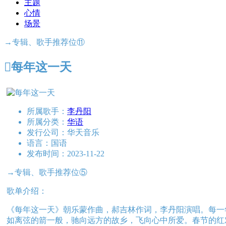
主题
心情
场景
→专辑、歌手推荐位⑪

每年这一天
所属歌手：
李丹阳
所属分类：
华语
发行公司：
华天音乐
语言：
国语
发布时间：
2023-11-22
→专辑、歌手推荐位⑤
歌单介绍：
《每年这一天》朝乐蒙作曲，郝吉林作词，李丹阳演唱。每一
如离弦的箭一般，驰向远方的故乡，飞向心中所爱。春节的红