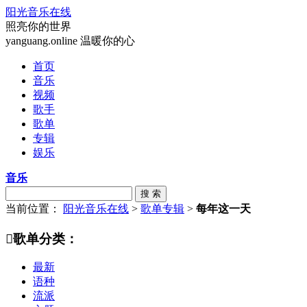
阳光音乐在线
照亮你的世界
yanguang.online 温暖你的心
首页
音乐
视频
歌手
歌单
专辑
娱乐
音乐
搜 索
当前位置：
阳光音乐在线
>
歌单专辑
>
每年这一天

歌单分类：
最新
语种
流派